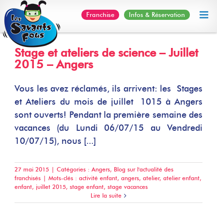
Skip
Franchise
Infos & Réservation
to
content
Stage et ateliers de science – Juillet
2015 – Angers
Vous les avez réclamés, ils arrivent: les Stages
et Ateliers du mois de juillet 1015 à Angers
sont ouverts! Pendant la première semaine des
vacances (du Lundi 06/07/15 au Vendredi
10/07/15), nous [...]
27 mai 2015
|
Catégories :
Angers
,
Blog sur l'actualité des
franchisés
|
Mots-clés :
activité enfant
,
angers
,
atelier
,
atelier enfant
,
enfant
,
juillet 2015
,
stage enfant
,
stage vacances
Lire la suite