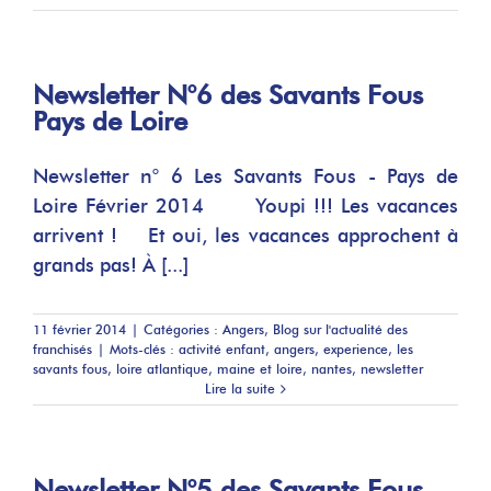
Newsletter N°6 des Savants Fous
Pays de Loire
Newsletter n° 6 Les Savants Fous - Pays de
Loire Février 2014 Youpi !!! Les vacances
arrivent ! Et oui, les vacances approchent à
grands pas! À [...]
11 février 2014
|
Catégories :
Angers
,
Blog sur l'actualité des
franchisés
|
Mots-clés :
activité enfant
,
angers
,
experience
,
les
savants fous
,
loire atlantique
,
maine et loire
,
nantes
,
newsletter
Lire la suite
Newsletter N°5 des Savants Fous