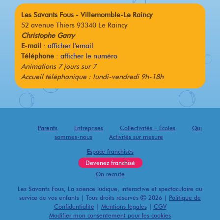
Les Savants Fous - Villemomble-Le Raincy
52 avenue Thiers 93340 Le Raincy
Christophe Garry
E-mail
:
afficher l'email
Téléphone
:
afficher le numéro
Animations 7 jours sur 7
Accueil téléphonique : lundi-vendredi 9h-18h
Parents
Entreprises
Collectivités – Écoles
Qui
sommes-nous
Activités sur mesure
Espace franchisés
Devenez franchisé
On recrute
Les Savants Fous, La science ludique, interactive et spectaculaire au
service de vos enfants | Tous droits réservés
2026 |
Politique de
Confidentialité
|
Mentions légales
|
CGV
Modifier mon consentement pour les cookies