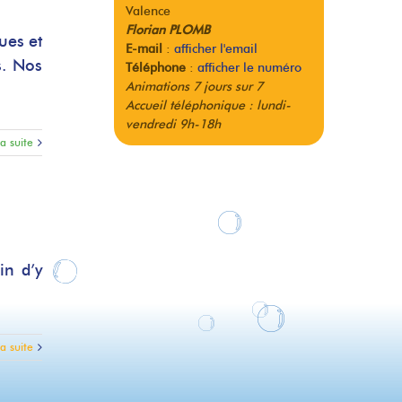
Valence
Florian PLOMB
ues et
E-mail
:
afficher l'email
s. Nos
Téléphone
:
afficher le numéro
Animations 7 jours sur 7
Accueil téléphonique : lundi-
vendredi 9h-18h
la suite
in d’y
la suite