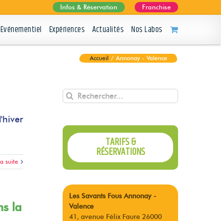
Infos & Réservation
Franchise
Evénementiel
Expériences
Actualités
Nos Labos
Accueil
/
Annonay - Valence
Rechercher
'hiver
TARIFS &
RÉSERVATIONS
la suite
Les Savants Fous Annonay -
ns la
Valence
41, avenue Félix Faure 26000