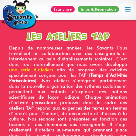
Skip
Franchise
Infos & Réservation
to
content
Les ateliers TAP
Depuis de nombreuses années, les Savants Fous
travaillent en collaboration avec des enseignants et
interviennent au sein d’établissements scolaires. C’est
donc tout naturellement que nous avons développé
une série d’ateliers
afin de proposer des activités
spécialement conçues pour les TAP (
Temps d’Activités
Périscolaires
). Nos ateliers s’intègrent parfaitement
dans la nouvelle organisation des rythmes scolaires et
permettent aux enfants d’explorer des notions
scientifiques de façon ludique. Chaque animation
d’activité périscolaire proposée dans le cadre des
ateliers TAP répond aux exigences des textes en termes
d’intérêt pour l’enfant, de découverte et d’accès à la
culture. Nos séances sont préparées en fonction des
besoins et des demandes des enseignants. Il s’agit
réellement d’ateliers sur-mesure qui prennent place
dans le projet pédagogique développé par