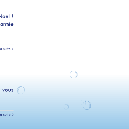
Noël !
hantée
la suite
e vous
la suite