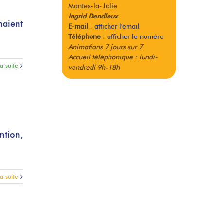
Mantes-la-Jolie
Ingrid Dendleux
naient
E-mail
:
afficher l'email
Téléphone
:
afficher le numéro
Animations 7 jours sur 7
Accueil téléphonique : lundi-
la suite
vendredi 9h-18h
ntion,
la suite