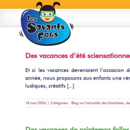
Skip
to
content
Des vacances d’été sciensationnel
Et si les vacances devenaient l’occasion d
année, nous proposons aux enfants une vérit
ludiques, créatifs [...]
18 mai 2026
|
Catégories :
Blog sur l'actualité des franchisés
,
Ma
Des vacances de printemps folles