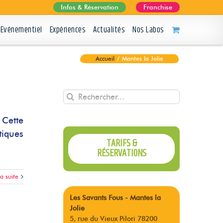
Infos & Réservation
Franchise
Evénementiel
Expériences
Actualités
Nos Labos
Accueil
/
Mantes la Jolie
Rechercher
 Cette
tiques
TARIFS &
RÉSERVATIONS
la suite
Les Savants Fous - Mantes la
Jolie
5, rue du Vieux Pilori 78200