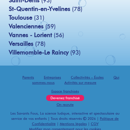
Saint-Denis
(93)
St-Quentin-en-Yvelines
(78)
Toulouse
(31)
Valenciennes
(59)
Vannes - Lorient
(56)
Versailles
(78)
Villemomble-Le Raincy
(93)
Parents
Entreprises
Collectivités – Écoles
Qui
sommes-nous
Activités sur mesure
Espace franchisés
Devenez franchisé
On recrute
Les Savants Fous, La science ludique, interactive et spectaculaire au
service de vos enfants | Tous droits réservés
2026 |
Politique de
Confidentialité
|
Mentions légales
|
CGV
Modifier mon consentement pour les cookies