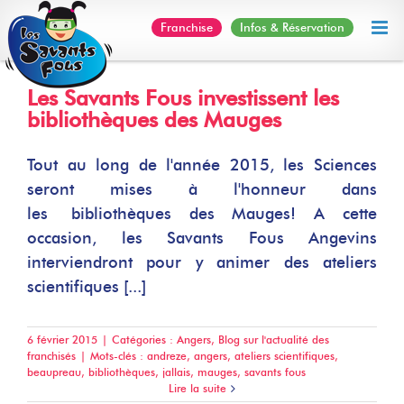
Skip
Franchise
Infos & Réservation
to
content
Les Savants Fous investissent les
bibliothèques des Mauges
Tout au long de l'année 2015, les Sciences
seront mises à l'honneur dans
les bibliothèques des Mauges! A cette
occasion, les Savants Fous Angevins
interviendront pour y animer des ateliers
scientifiques [...]
6 février 2015
|
Catégories :
Angers
,
Blog sur l'actualité des
franchisés
|
Mots-clés :
andreze
,
angers
,
ateliers scientifiques
,
beaupreau
,
bibliothèques
,
jallais
,
mauges
,
savants fous
Lire la suite