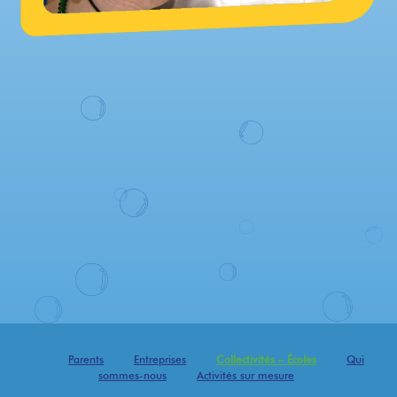
Parents
Entreprises
Collectivités – Écoles
Qui
sommes-nous
Activités sur mesure