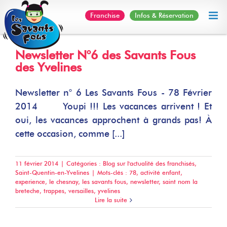
Skip
Franchise
Infos & Réservation
to
content
Newsletter N°6 des Savants Fous
des Yvelines
Newsletter n° 6 Les Savants Fous - 78 Février
2014 Youpi !!! Les vacances arrivent ! Et
oui, les vacances approchent à grands pas! À
cette occasion, comme [...]
11 février 2014
|
Catégories :
Blog sur l'actualité des franchisés
,
Saint-Quentin-en-Yvelines
|
Mots-clés :
78
,
activité enfant
,
experience
,
le chesnay
,
les savants fous
,
newsletter
,
saint nom la
breteche
,
trappes
,
versailles
,
yvelines
Lire la suite