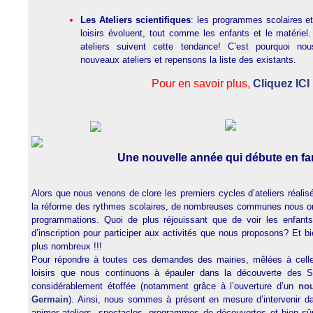
Les
Ateliers scientifiques
: les programmes scolaires et
loisirs évoluent, tout comme les enfants et le matériel
ateliers suivent cette tendance! C’est pourquoi no
nouveaux ateliers et repensons la liste des existants.
Pour en savoir plus,
Cliquez ICI
Une nouvelle année qui débute en fan
Alors que nous venons de clore les premiers cycles d’ateliers réali
la réforme des rythmes scolaires, de nombreuses communes nous ont s
programmations. Quoi de plus réjouissant que de voir les enfants 
d’inscription pour participer aux activités que nous proposons? Et b
plus nombreux !!!
Pour répondre à toutes ces demandes des mairies, mêlées à cell
loisirs que nous continuons à épauler dans la découverte des S
considérablement étoffée (notamment grâce à l’ouverture d’un
nou
Germain
). Ainsi, nous sommes à présent en mesure d’intervenir d
animer ateliers, spectacles, programmes de découvertes et bien sûr,