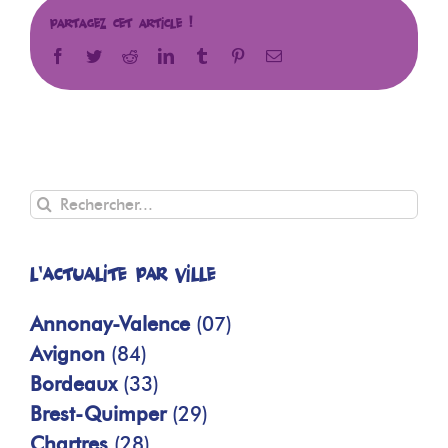
Partagez cet article !
Facebook
Twitter
Reddit
LinkedIn
Tumblr
Pinterest
Email
Rechercher
L'actualité par ville
Annonay-Valence
(07)
Avignon
(84)
Bordeaux
(33)
Brest-Quimper
(29)
Chartres
(28)