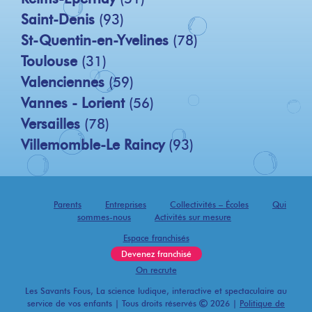
Saint-Denis
(93)
St-Quentin-en-Yvelines
(78)
Toulouse
(31)
Valenciennes
(59)
Vannes - Lorient
(56)
Versailles
(78)
Villemomble-Le Raincy
(93)
Parents
Entreprises
Collectivités – Écoles
Qui
sommes-nous
Activités sur mesure
Espace franchisés
Devenez franchisé
On recrute
Les Savants Fous, La science ludique, interactive et spectaculaire au
service de vos enfants | Tous droits réservés
2026 |
Politique de