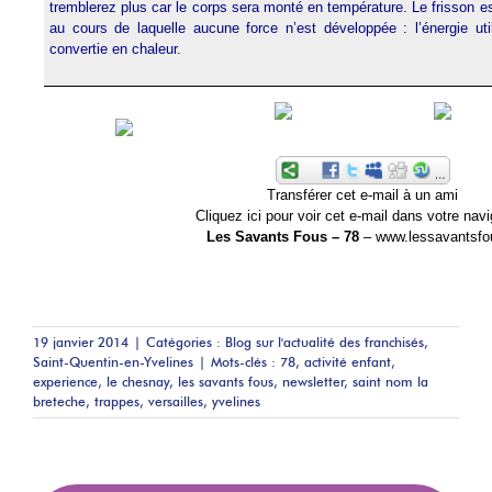
tremblerez plus car le corps sera monté en température. Le frisson e
au cours de laquelle aucune force n’est développée : l’énergie uti
convertie en chaleur.
Transférer cet e-mail à un ami
Cliquez ici pour voir cet e-mail dans votre nav
Les Savants Fous – 78
–
www.lessavantsfou
19 janvier 2014
|
Catégories :
Blog sur l'actualité des franchisés
,
Saint-Quentin-en-Yvelines
|
Mots-clés :
78
,
activité enfant
,
experience
,
le chesnay
,
les savants fous
,
newsletter
,
saint nom la
breteche
,
trappes
,
versailles
,
yvelines