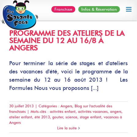
Skip
Franchise
Infos & Réservation
to
content
PROGRAMME DES ATELIERS DE LA
SEMAINE DU 12 AU 16/8 À
ANGERS
Pour terminer la série de stages et d'ateliers
des vacances d'été, voici le programme de la
semaine du 12 au 16 août 2013 ! Les
Formules Nous vous proposons [...]
30 juillet 2013
|
Catégories :
Angers
,
Blog sur l'actualité des
franchisés
|
Mots-clés :
activités enfant
,
activités vacances
,
angers
,
atelier enfant
,
été 2013
,
gouter
,
science
,
stage enfant
,
vacances à
Angers
Lire la suite