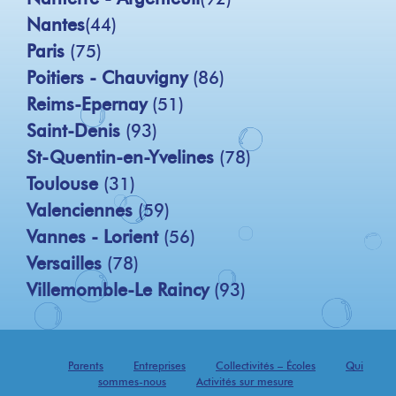
Nantes
(44)
Paris
(75)
Poitiers - Chauvigny
(86)
Reims-Epernay
(51)
Saint-Denis
(93)
St-Quentin-en-Yvelines
(78)
Toulouse
(31)
Valenciennes
(59)
Vannes - Lorient
(56)
Versailles
(78)
Villemomble-Le Raincy
(93)
Parents
Entreprises
Collectivités – Écoles
Qui
sommes-nous
Activités sur mesure