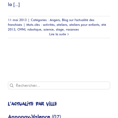
la [...]
11 mai 2013
|
Catégories :
Angers
,
Blog sur l'actualité des
franchisés
|
Mots-clés :
activités
,
ateliers
,
ateliers pour enfants
,
été
2013
,
OVNI
,
robotique
,
science
,
stage
,
vacances
Lire la suite
Rechercher
L'actualité par ville
Annonay-Valence
(07)