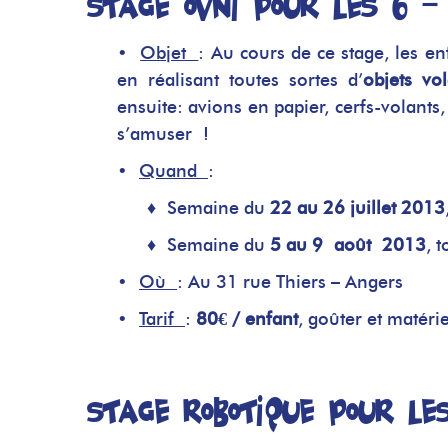
Stage OVNI pour les 6 –
•
Objet
: Au cours de ce stage, les e
en réalisant toutes sortes d’
objets vol
ensuite: avions en papier, cerfs-volant
s’amuser !
•
Quand
:
♦
Semaine du
22 au 26 juillet 2013
♦
Semaine du
5 au 9 août 2013
, 
•
Où
: Au 31 rue Thiers – Angers
•
Tarif
:
80€ / enfant
, goûter et matéri
Stage Robotique pour les