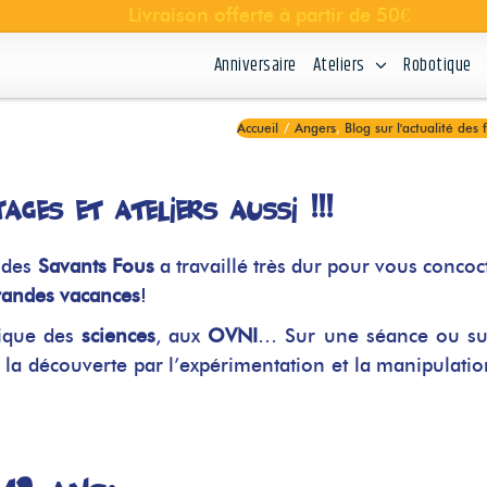
Anniversaire
Ateliers
Robotique
Accueil
/
Angers
,
Blog sur l'actualité des 
ages et ateliers aussi !!!
e des
Savants Fous
a travaillé très dur pour vous concoc
randes vacances
!
tique des
sciences
, aux
OVNI
… Sur une séance ou su
a découverte par l’expérimentation et la manipulati