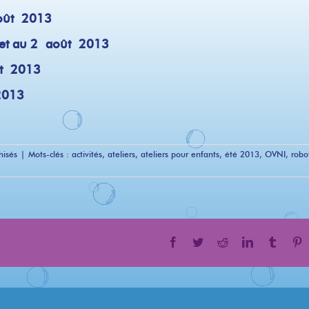
août 2013
llet au 2 août 2013
ût 2013
2013
hisés
|
Mots-clés :
activités
,
ateliers
,
ateliers pour enfants
,
été 2013
,
OVNI
,
robo
Facebook
Twitter
Reddit
LinkedIn
Tumblr
P