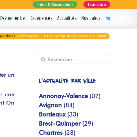
Infos & Réservation
Franchise
Evénementiel
Expériences
Actualités
Nos Labos
franchisés
/
L’été arrive… les nouveaux stages et ateliers aussi !!!
Rechercher
ter un
L'actualité par ville
r une
Annonay-Valence
(07)
on! On
Avignon
(84)
Bordeaux
(33)
Brest-Quimper
(29)
Chartres
(28)