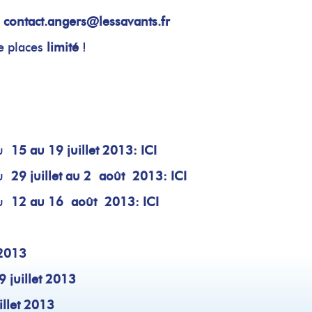
u
contact.angers@lessavants.fr
e places
limité
!
du
15 au 19 juillet 2013:
ICI
u
29 juillet au 2 août 2013
:
ICI
du
1
2 au 16 août 2013
:
ICI
 2013
 juille
t 2013
illet 2013