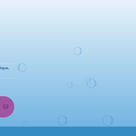
tique
,
interest
Email