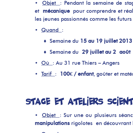
•
Objet
: Pendant la semaine de sta
et
mécanique
pour comprendre et réali
les jeunes passionnés comme les futur
•
Quand
:
♦
Semaine du
15 au 19 juillet 2013
♦
Semaine du
29 juillet au 2 aoû
•
Où
: Au 31 rue Thiers – Angers
•
Tarif
:
100€ / enfant
, goûter et maté
Stage et ateliers scient
•
Objet
: Sur une ou plusieurs séanc
manipulations
rigolotes en découvrant 