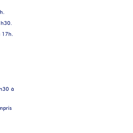
h.
2h30.
à 17h.
5h30 à
mpris