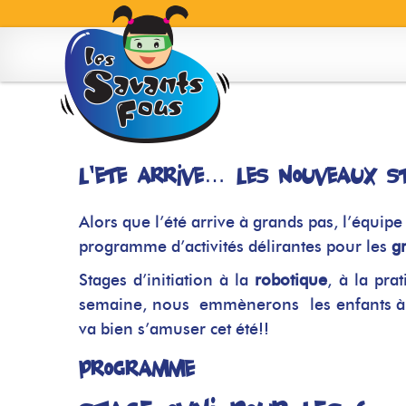
Skip
to
content
L’été arrive… les nouveaux st
Alors que l’été arrive à grands pas, l’équip
programme d’activités délirantes pour les
g
Stages d’initiation à la
robotique
, à la pra
semaine, nous emmènerons les enfants à l
va bien s’amuser cet été!!
Programme