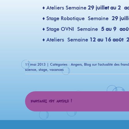
♦ Ateliers
Semaine
29 juillet au 2 
♦ Stage Robotique
Semaine
29 jui
♦ Stage OVNI
Semaine
5 au 9 ao
♦ Ateliers
Semaine
12 au 16 août 
11 mai 2013
|
Catégories :
Angers
,
Blog sur l'actualité des franc
science
,
stage
,
vacances
Partagez cet article !