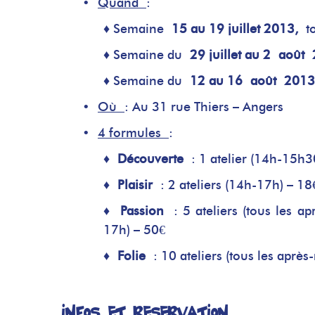
•
Quand
:
♦
Semaine
15 au 19 juillet 2013
,
t
♦
Semaine du
29 juillet au 2 août
♦
Semaine du
1
2 au 16 août 2013
•
Où
: Au 31 rue Thiers – Angers
•
4 formules
:
♦
Découverte
: 1 atelier (14h-15h
♦
Plaisir
: 2 ateliers (14h-17h) – 1
♦
Passion
: 5 ateliers (tous les
17h) – 50€
♦
Folie
: 10 ateliers (tous les apr
Infos et réservation