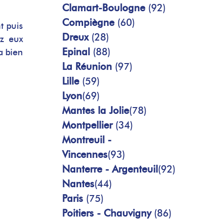
Clamart-Boulogne
(92)
Compiègne
(60)
t puis
Dreux
(28)
ez eux
Epinal
(88)
a bien
La Réunion
(97)
Lille
(59)
Lyon
(69)
Mantes la Jolie
(78)
Montpellier
(34)
Montreuil -
Vincennes
(93)
Nanterre - Argenteuil
(92)
Nantes
(44)
Paris
(75)
Poitiers - Chauvigny
(86)