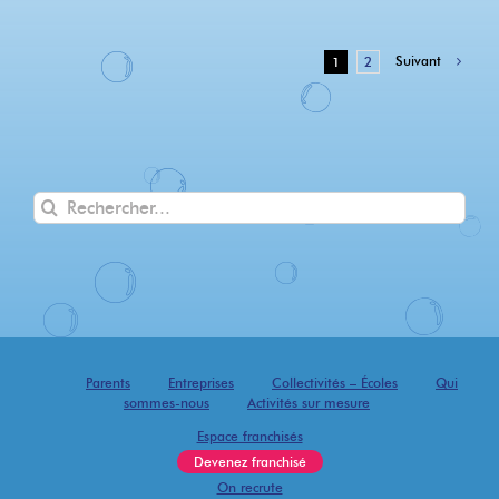
Suivant
1
2
Rechercher
Parents
Entreprises
Collectivités – Écoles
Qui
sommes-nous
Activités sur mesure
Espace franchisés
Devenez franchisé
On recrute