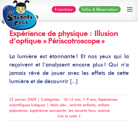
Skip
Franchise
Infos & Réservation
to
content
Expérience de physique : Illusion
d’optique « Périscotroscope »
La lumière est étonnante ! Et nos yeux qui la
reçoivent et l’analysent encore plus ! Qui n’a
jamais rêvé de jouer avec les effets de cette
lumière et de découvrir [...]
22 janvier 2020
|
Catégories :
10-12 ans
,
7-9 ans
,
Expériences
scientifiques ludiques
|
Mots-clés :
activité enfants
,
enfant
,
experience
,
expérience amusante
,
les savants fous
,
science
Lire la suite