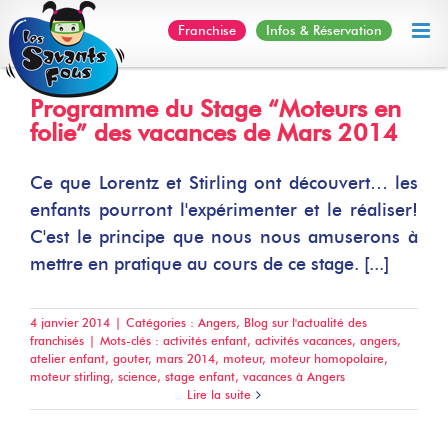
Skip
Franchise
Infos & Réservation
to
content
Programme du Stage “Moteurs en
folie” des vacances de Mars 2014
Ce que Lorentz et Stirling ont découvert… les
enfants pourront l'expérimenter et le réaliser!
C'est le principe que nous nous amuserons à
mettre en pratique au cours de ce stage. [...]
4 janvier 2014
|
Catégories :
Angers
,
Blog sur l'actualité des
franchisés
|
Mots-clés :
activités enfant
,
activités vacances
,
angers
,
atelier enfant
,
gouter
,
mars 2014
,
moteur
,
moteur homopolaire
,
moteur stirling
,
science
,
stage enfant
,
vacances à Angers
Lire la suite