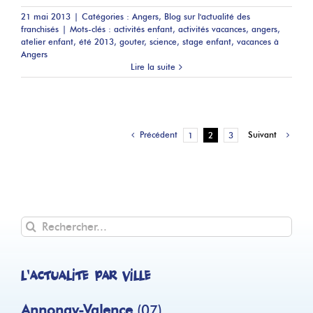
21 mai 2013
|
Catégories :
Angers
,
Blog sur l'actualité des
franchisés
|
Mots-clés :
activités enfant
,
activités vacances
,
angers
,
atelier enfant
,
été 2013
,
gouter
,
science
,
stage enfant
,
vacances à
Angers
Lire la suite
Précédent
Suivant
1
2
3
Rechercher
L'actualité par ville
Annonay-Valence
(07)