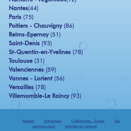
Nantes
(44)
Paris
(75)
Poitiers - Chauvigny
(86)
Reims-Epernay
(51)
Saint-Denis
(93)
St-Quentin-en-Yvelines
(78)
Toulouse
(31)
Valenciennes
(59)
Vannes - Lorient
(56)
Versailles
(78)
Villemomble-Le Raincy
(93)
Parents
Entreprises
Collectivités – Écoles
Qui
sommes-nous
Activités sur mesure