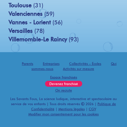
Toulouse
(31)
Valenciennes
(59)
Vannes - Lorient
(56)
Versailles
(78)
Villemomble-Le Raincy
(93)
Parents
Entreprises
Collectivités – Écoles
Qui
sommes-nous
Activités sur mesure
Espace franchisés
Devenez franchisé
On recrute
Les Savants Fous, La science ludique, interactive et spectaculaire au
service de vos enfants | Tous droits réservés
2026 |
Politique de
Confidentialité
|
Mentions légales
|
CGV
Modifier mon consentement pour les cookies