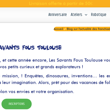
Anniversaire
Ateliers
Robotique
Accueil
/
Blog sur l'actualité des franchisé
Savants Fous Toulouse
, et cette année encore, Les Savants Fous Toulouse vo
s petits curieux et grands explorateurs !
 mission, ! Enquêtes, dinosaures, inventions… les e
 à leur imagination. Alors, prêt pour des vacances de fo
elon vos envies et votre organisation.
INSCRIPTIONS