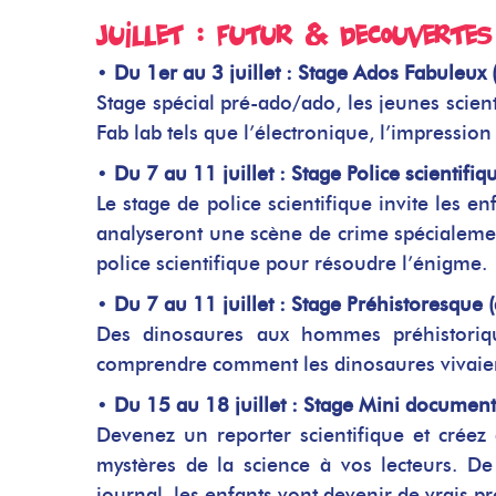
Juillet : Futur & Découvertes
•
Du 1er au 3 juillet : Stage Ados Fabuleux (
Stage spécial pré-ado/ado, les jeunes scien
Fab lab tels que l’électronique, l’impressio
•
Du 7 au 11 juillet : Stage Police scientifiqu
Le stage de police scientifique invite les en
analyseront une scène de crime spécialement
police scientifique pour résoudre l’énigme.
•
Du 7 au 11 juillet : Stage Préhistoresque (
Des dinosaures aux hommes préhistoriqu
comprendre comment les dinosaures vivaient
•
Du 15 au 18 juillet : Stage Mini documental
Devenez un reporter scientifique et créez
mystères de la science à vos lecteurs. De
journal, les enfants vont devenir de vrais p