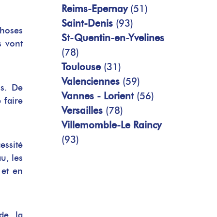
Reims-Epernay
(51)
Saint-Denis
(93)
choses
St-Quentin-en-Yvelines
s vont
(78)
Toulouse
(31)
Valenciennes
(59)
ns. De
Vannes - Lorient
(56)
 faire
Versailles
(78)
Villemomble-Le Raincy
(93)
essité
u, les
 et en
de la