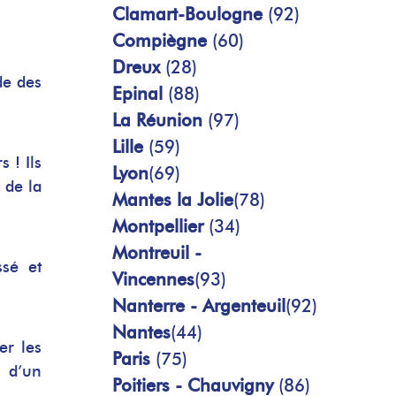
Clamart-Boulogne
(92)
Compiègne
(60)
Dreux
(28)
de des
Epinal
(88)
La Réunion
(97)
Lille
(59)
 ! Ils
Lyon
(69)
 de la
Mantes la Jolie
(78)
Montpellier
(34)
Montreuil -
sé et
Vincennes
(93)
Nanterre - Argenteuil
(92)
Nantes
(44)
er les
Paris
(75)
n d’un
Poitiers - Chauvigny
(86)