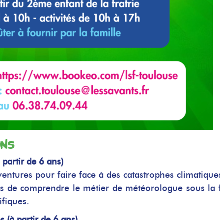
ons
partir de 6 ans)
ventures pour faire face à des catastrophes climatique
nts de comprendre le métier de météorologue sous la
ifiques.
 (à partir de 6 ans)