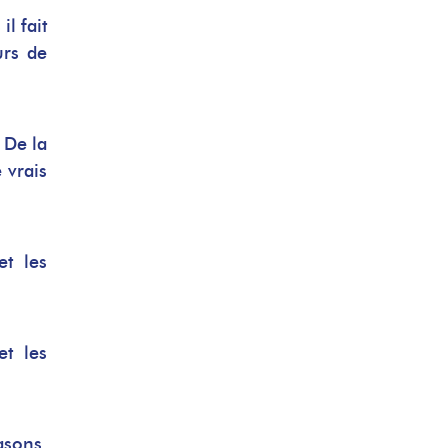
l fait
urs de
 De la
 vrais
et les
et les
asons,