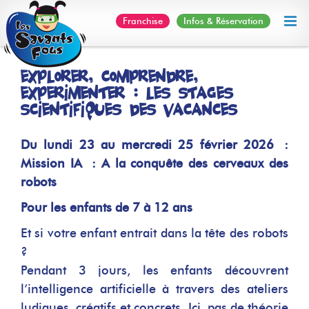
Skip
Franchise
Infos & Réservation
to
content
Explorer, comprendre,
expérimenter : les stages
scientifiques des vacances
Du lundi 23 au mercredi 25 février 2026 :
Mission IA : A la conquête des cerveaux des
robots
Pour les enfants de 7 à 12 ans
Et si votre enfant entrait dans la tête des robots
?
Pendant 3 jours, les enfants découvrent
l’intelligence artificielle à travers des ateliers
ludiques, créatifs et concrets. Ici, pas de théorie