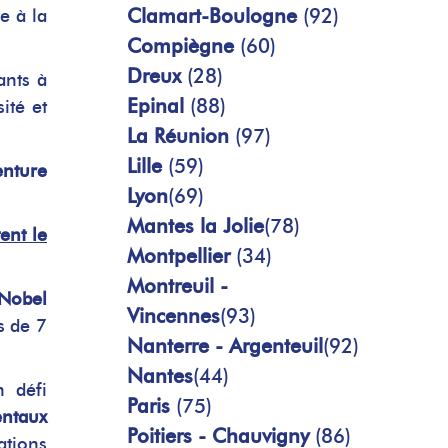
Clamart-Boulogne
(92)
e à la
Compiègne
(60)
Dreux
(28)
ants à
Epinal
(88)
ité et
La Réunion
(97)
Lille
(59)
enture
Lyon
(69)
Mantes la Jolie
(78)
ent le
Montpellier
(34)
Montreuil -
 Nobel
Vincennes
(93)
s de 7
Nanterre - Argenteuil
(92)
Nantes
(44)
n défi
Paris
(75)
entaux
Poitiers - Chauvigny
(86)
ations