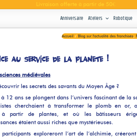
Anniversaire
Ateliers
Robotique
Accueil
/
Blog sur l'actualité des franchisés
,
nce au service de la planète !
 sciences médiévales
découvrir les secrets des savants du Moyen Âge ?
à 12 ans se plongent dans l’univers fascinant de la s
stes cherchaient à transformer le plomb en or, o
à partir de plantes, et où les bâtisseurs érige
sances étaient aussi riches que mystérieuses.
 participants exploreront l’art de l’alchimie, créeront