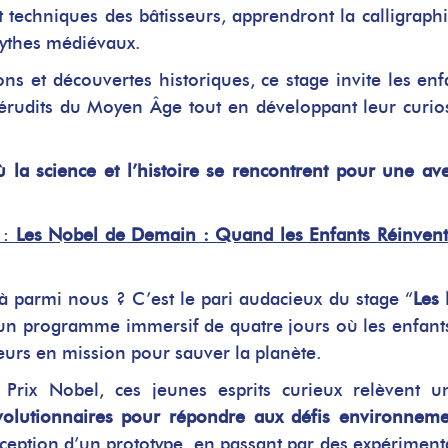
t techniques des bâtisseurs, apprendront la calligraphi
mythes médiévaux.
ons et découvertes historiques, ce stage invite les enf
érudits du Moyen Âge tout en développant leur curios
la science et l’histoire se rencontrent pour une av
 :
Les Nobel de Demain : Quand les Enfants Réinvent
éjà parmi nous ? C’est le pari audacieux du stage “
Les
 un programme immersif de quatre jours où les enfant
eurs en mission pour sauver la planète.
 Prix Nobel, ces jeunes esprits curieux relèvent u
volutionnaires pour répondre aux défis environnem
onception d’un prototype, en passant par des expériment