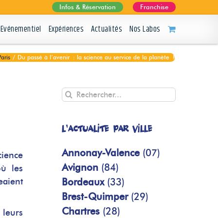
Infos & Réservation
Franchise
Evénementiel
Expériences
Actualités
Nos Labos
Paris
/
Du passé à l’avenir : la science au service de la planète !
Rechercher
L'actualité par ville
Annonay-Valence
(07)
cience
Avignon
(84)
ù les
aient
Bordeaux
(33)
Brest-Quimper
(29)
Chartres
(28)
 leurs