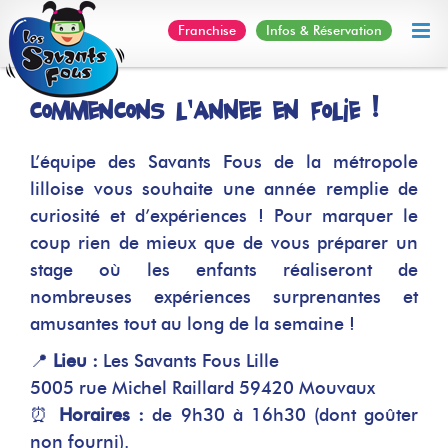
Skip
Franchise
Infos & Réservation
to
content
Commençons l’année en Folie !
L’équipe des Savants Fous de la métropole
lilloise vous souhaite une année remplie de
curiosité et d’expériences ! Pour marquer le
coup rien de mieux que de vous préparer un
stage où les enfants réaliseront de
nombreuses expériences surprenantes et
amusantes tout au long de la semaine !
📍
Lieu :
Les Savants Fous Lille
5005 rue Michel Raillard 59420 Mouvaux
⏰
Horaires :
de 9h30 à 16h30 (dont goûter
non fourni).