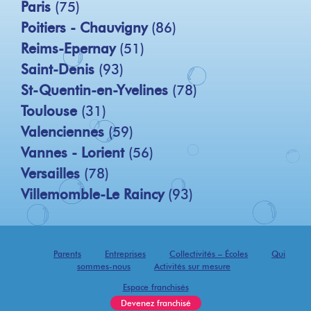
Paris
(75)
Poitiers - Chauvigny
(86)
Reims-Epernay
(51)
Saint-Denis
(93)
St-Quentin-en-Yvelines
(78)
Toulouse
(31)
Valenciennes
(59)
Vannes - Lorient
(56)
Versailles
(78)
Villemomble-Le Raincy
(93)
Parents
Entreprises
Collectivités – Écoles
Qui
sommes-nous
Activités sur mesure
Espace franchisés
Devenez franchisé