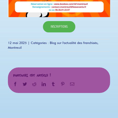
INSCRIPTIONS
12 mai 2025
|
Catégories :
Blog sur l'actualité des franchisés
,
Montreuil
Partagez cet article !
Facebook
Twitter
Reddit
LinkedIn
Tumblr
Pinterest
Email