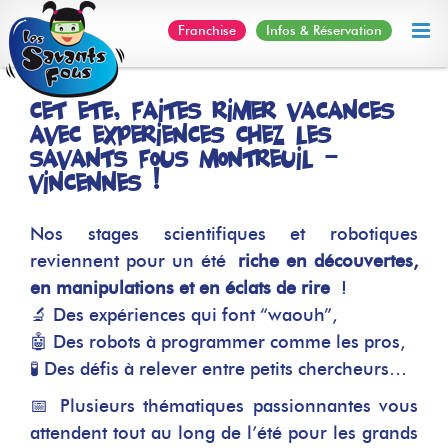
Skip
Franchise
Infos & Réservation
to
content
Cet été, faites rimer vacances
avec expériences chez les
Savants Fous Montreuil –
Vincennes !
Nos stages scientifiques et robotiques
reviennent pour un été
riche en découvertes,
en manipulations et en éclats de rire
!
🔬 Des expériences qui font “waouh”,
🤖 Des robots à programmer comme les pros,
🧪 Des défis à relever entre petits chercheurs…
📅 Plusieurs thématiques passionnantes vous
attendent tout au long de l’été pour les grands