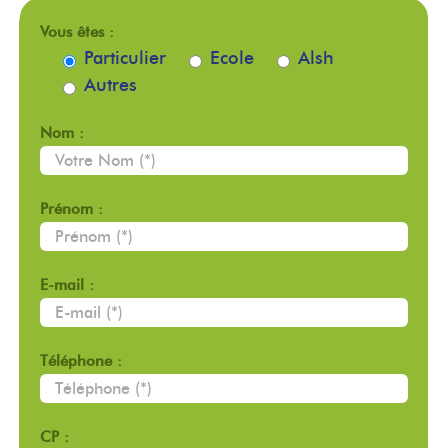
Vous êtes :
Particulier
Ecole
Alsh
Autres
Nom :
Prénom :
E-mail :
Téléphone :
CP :