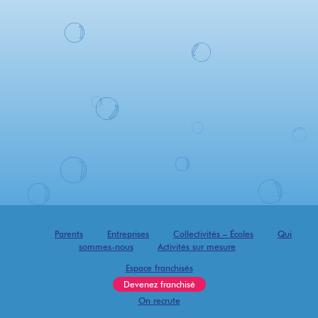
Parents
Entreprises
Collectivités – Écoles
Qui
sommes-nous
Activités sur mesure
Espace franchisés
Devenez franchisé
On recrute