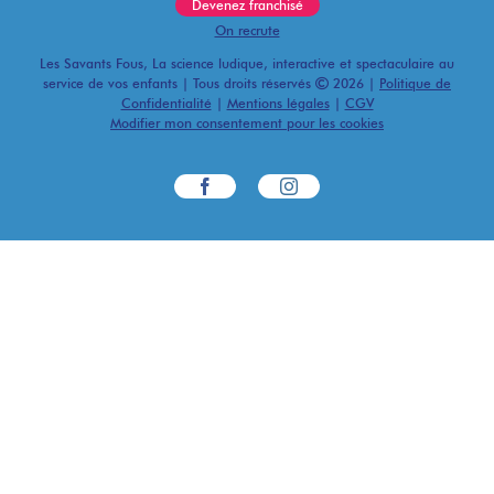
Devenez franchisé
On recrute
Les Savants Fous, La science ludique, interactive et spectaculaire au
service de vos enfants | Tous droits réservés
2026 |
Politique de
Confidentialité
|
Mentions légales
|
CGV
Modifier mon consentement pour les cookies
Facebook
Instagram