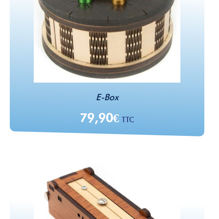
E-Box
79,90
€
TTC