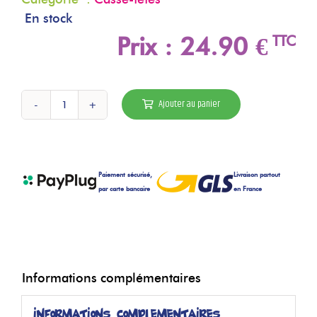
En stock
Prix : 24.90 ‎€
TTC
Ajouter au panier
quantité
de
Tangram
Chien
Paiement sécurisé,
Livraison partout
et
par carte bancaire
en France
Chat
Informations complémentaires
Informations complémentaires