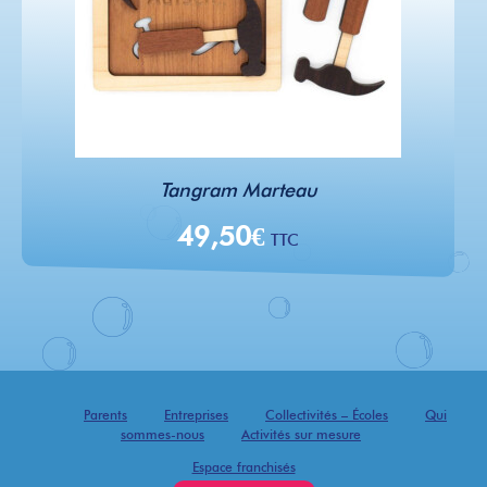
Tangram Marteau
49,50
€
TTC
Parents
Entreprises
Collectivités – Écoles
Qui
sommes-nous
Activités sur mesure
Espace franchisés