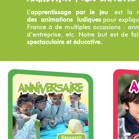
L’
apprentissage par le jeu
est la me
des animations ludiques
pour explique
France à de multiples occasions : ann
d’entreprise, etc. Notre but est de f
spectaculaire et éducative.