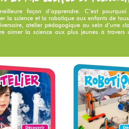
illeure façon d’apprendre. C’est pourquoi
r la science et la robotique aux enfants de tou
iversaire, atelier pédagogique au sein d’une cl
aire aimer la science aux plus jeunes à trave