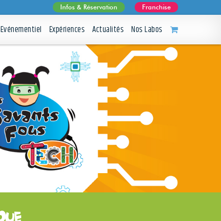
Infos & Réservation
Franchise
Evénementiel
Expériences
Actualités
Nos Labos
que