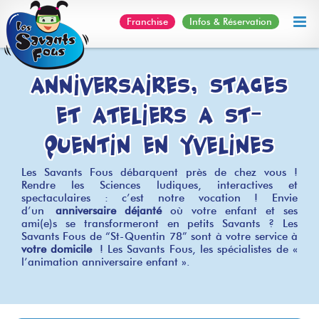
Skip
Franchise
Infos & Réservation
to
content
Anniversaires, stages
et ateliers à St-
Quentin en Yvelines
Les Savants Fous débarquent près de chez vous !
Rendre les Sciences ludiques, interactives et
spectaculaires : c’est notre vocation ! Envie
d’un
anniversaire déjanté
où votre enfant et ses
ami(e)s se transformeront en petits Savants ? Les
Savants Fous de “St-Quentin 78” sont à votre service à
votre domicile
! Les Savants Fous, les spécialistes de «
l’animation anniversaire enfant ».