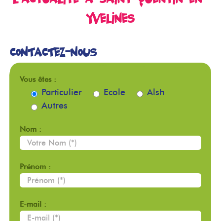
Yvelines
Contactez-nous
Vous êtes :
Particulier
Ecole
Alsh
Autres
Nom :
Prénom :
E-mail :