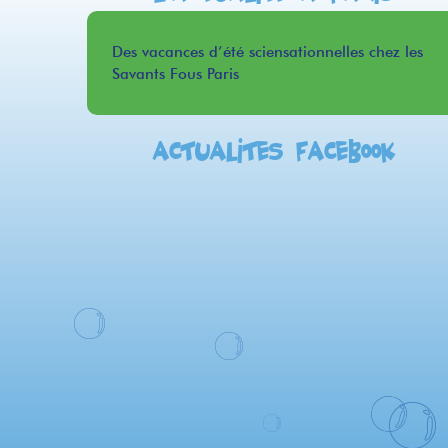
Des vacances d’été sciensationnelles chez les
Savants Fous Paris
Actualités facebook