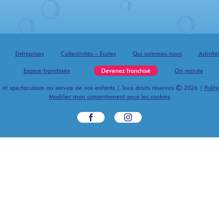
Entreprises
Collectivités – Écoles
Qui sommes-nous
Activit
Espace franchisés
Devenez franchisé
On recrute
 et spectaculaire au service de vos enfants | Tous droits réservés
2026 |
Polit
Modifier mon consentement pour les cookies
Facebook
Instagram