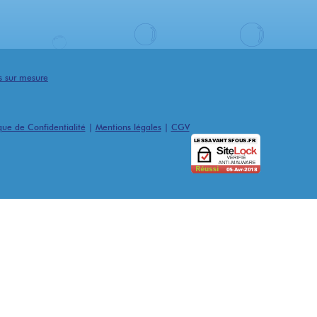
és sur mesure
ique de Confidentialité
|
Mentions légales
|
CGV