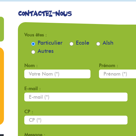
Contactez-nous
Vous êtes :
Particulier
Ecole
Alsh
Autres
Nom :
Prénom :
E-mail :
CP :
Message :