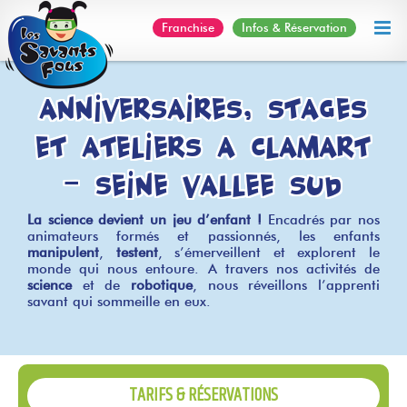
Skip
Franchise
Infos & Réservation
to
content
Anniversaires, stages
et ateliers à Clamart
– Seine vallée sud
La science devient un jeu d’enfant !
Encadrés par nos
animateurs formés et passionnés, les enfants
manipulent
,
testent
, s’émerveillent et explorent le
monde qui nous entoure. A travers nos activités de
science
et de
robotique
, nous réveillons l’apprenti
savant qui sommeille en eux.
TARIFS & RÉSERVATIONS