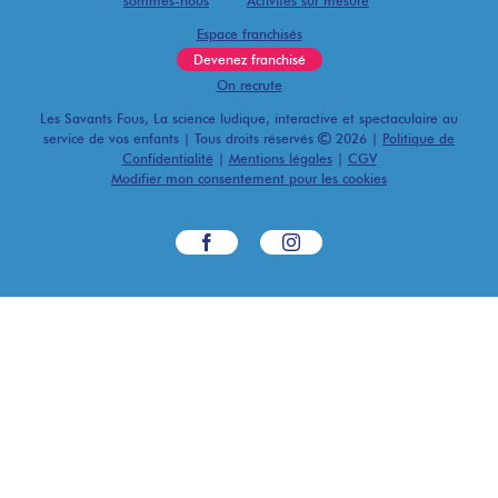
sommes-nous
Activités sur mesure
Espace franchisés
Devenez franchisé
On recrute
Les Savants Fous, La science ludique, interactive et spectaculaire au
service de vos enfants | Tous droits réservés
2026 |
Politique de
Confidentialité
|
Mentions légales
|
CGV
Modifier mon consentement pour les cookies
Facebook
Instagram