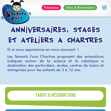
Skip
Franchise
Infos & Réservation
to
content
Anniversaires, stages
et ateliers à Chartres
Et si nous apprenions en nous amusant !
Les Savants Fous Chartres proposent des animations
ludiques autour de la science et la robotique à
destination des particuliers, écoles, centres de loisirs et
entreprises pour les enfants de 3 à 12 ans.
TARIFS & RÉSERVATIONS